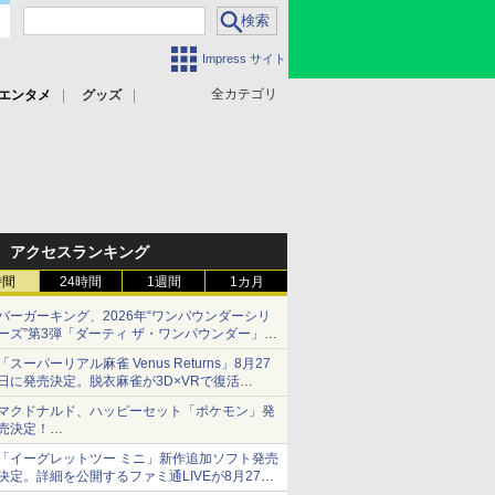
Impress サイト
全カテゴリ
エンタメ
グッズ
アクセスランキング
時間
24時間
1週間
1カ月
バーガーキング、2026年“ワンパウンダーシリ
ーズ”第3弾「ダーティ ザ・ワンパウンダー」を
8月7日発売
「スーパーリアル麻雀 Venus Returns」8月27
「特製ガーリックマヨソース」を使用した超大
日に発売決定。脱衣麻雀が3D×VRで復活
型チーズバーガー
発売から2週間は20%オフになるセールが実施
マクドナルド、ハッピーセット「ポケモン」発
売決定！
ポケモン30周年記念で30匹が大集合
「イーグレットツー ミニ」新作追加ソフト発売
決定。詳細を公開するファミ通LIVEが8月27日
20時から配信