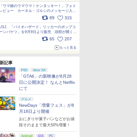
「ウマ娘のウマウマ！ケンタッキー！」フォト
レビュー カーネル・ゴルシのメッセージ入り
パッケージや描き下ろしトレカなどが登場
89
315
pic.x.com/PjnkR9vkXl
USJ、「バイオハザード」リッカーのポップコ
ーンバケツ」を9月9日より販売 頭部が開く仕
組み。味は恐怖を堪のう「味噌フレーバー」
65
207
pic.x.com/81MuXGahVM
もっと見る
新記事
PS5
Xbox SX
「GTA6」の新映像が8月28
日に公開決定！ なんとNetflix
にて
グルメ
NewDays「増量フェス」が8
月18日より開催
おにぎりや菓子パンなどがお値
段そのままで最大50%増量！
Android
iOS
PC