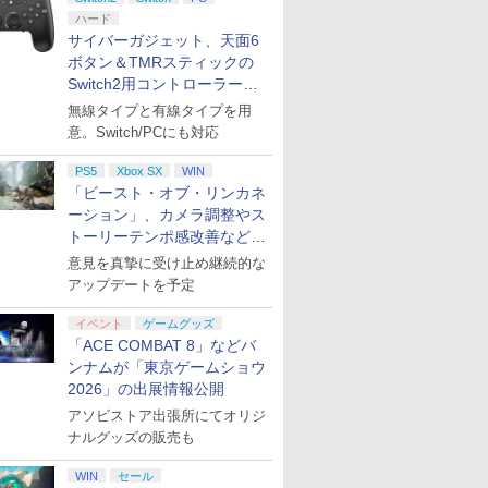
ハード
サイバーガジェット、天面6
ボタン＆TMRスティックの
Switch2用コントローラーを9
月下旬発売！
無線タイプと有線タイプを用
意。Switch/PCにも対応
PS5
Xbox SX
WIN
「ビースト・オブ・リンカネ
ーション」、カメラ調整やス
トーリーテンポ感改善などの
アプデを1週間以内に実施
意見を真摯に受け止め継続的な
アップデートを予定
イベント
ゲームグッズ
「ACE COMBAT 8」などバ
ンナムが「東京ゲームショウ
2026」の出展情報公開
アソビストア出張所にてオリジ
ナルグッズの販売も
WIN
セール