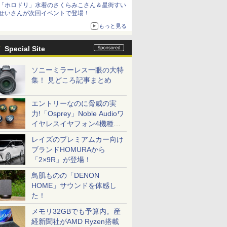
「ホロドリ」水着のさくらみこさん＆星街すい
シリーズ累計100タイトルへ
せいさんが次回イベントで登場！
もっと見る
Special Site
ソニーミラーレス一眼の大特
集！ 見どころ記事まとめ
エントリーなのに脅威の実
力!「Osprey」Noble Audioワ
イヤレスイヤフォン4機種を
一気に聴く
レイズのプレミアムカー向け
ブランドHOMURAから
「2×9R」が登場！
鳥肌ものの「DENON
HOME」サウンドを体感し
た！
メモリ32GBでも予算内。産
経新聞社がAMD Ryzen搭載