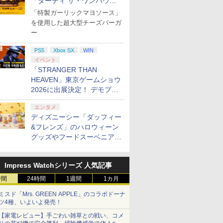
「ダーティ ザ・ワンパウン
ダー」を8月7日発売
「特製ガーリックマヨソース」
を使用した超大型チーズバーガ
ー
PS5
Xbox SX
WIN
イベント
「STRANGER THAN
HEAVEN」東京ゲームショウ
2026に出展決定！ デモプレ
イや体験型展示も
エンタメ
ディズニーシー「ダッフィー
&フレンズ」のハロウィーン
グッズやフードスーベニアが
8月25日より発売
Impress Watchシリーズ 人気記事
時間
24時間
1週間
1カ月
ミスド「Mrs. GREEN APPLE」のコラボドーナ
ツ4種、いよいよ発売！
【家電レビュー】手ごわい雑草との戦い、コメ