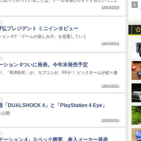
大事に思って作っていることは、ゲームを遊びやすくするということ
(2013/2/22)
ト
河野弘プレジデント ミニインタビュー
ション 4で「ゲームの楽しみ方」を提案していく
(2013/2/21)
ト
ーション 4ついに発表。今年末発売予定
III」が、「BUNGIE」が、カプコンが、FFが！ ビックネームが続々参
(2013/2/21)
ト
DUALSHOCK 4」と「PlayStation 4 Eye」
を公開
(2013/2/21)
ト
テーション 4」スペック概要、参入メーカー発表