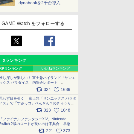
dynabookを2千台導入
GAME Watch をフォローする
Xランキング
RPランキング
いいねランキング
推し探しが楽しい！ 富士急ハイランド「サンエ
ックス パラダイス」内覧会レポート
pic.x.com/p718c0QB0k
324
1686
思わず目を引く！ 富士急「サンエックス パラダ
イス」で「すみっコ」ぺんぎん？のきゅうりド
ッグを食べてみた イラストそのままのメニュ
323
1048
ー化に挑戦。これが意外にもおいしい
pic.x.com/Kgl04hZaeg
「ファイナルファンタジーXIV」Nintendo
Switch 2版のロードが長いのは不具合 早急に
アップデートできるよう対応中
221
373
pic.x.com/s9S3nRCAGa