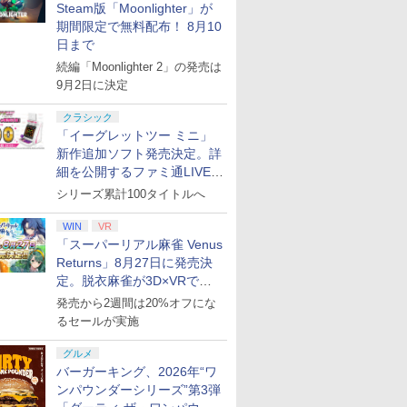
Steam版「Moonlighter」が
期間限定で無料配布！ 8月10
日まで
続編「Moonlighter 2」の発売は
9月2日に決定
クラシック
「イーグレットツー ミニ」
新作追加ソフト発売決定。詳
細を公開するファミ通LIVEが
8月27日20時から配信
シリーズ累計100タイトルへ
WIN
VR
「スーパーリアル麻雀 Venus
Returns」8月27日に発売決
定。脱衣麻雀が3D×VRで復
活
発売から2週間は20%オフにな
るセールが実施
グルメ
バーガーキング、2026年“ワ
ンパウンダーシリーズ”第3弾