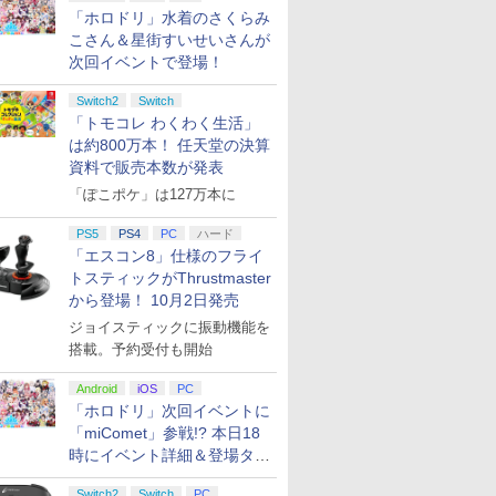
「ホロドリ」水着のさくらみ
こさん＆星街すいせいさんが
次回イベントで登場！
Switch2
Switch
「トモコレ わくわく生活」
は約800万本！ 任天堂の決算
資料で販売本数が発表
「ぽこポケ」は127万本に
PS5
PS4
PC
ハード
「エスコン8」仕様のフライ
トスティックがThrustmaster
から登場！ 10月2日発売
ジョイスティックに振動機能を
搭載。予約受付も開始
Android
iOS
PC
「ホロドリ」次回イベントに
「miComet」参戦!? 本日18
時にイベント詳細＆登場タレ
ント公開
Switch2
Switch
PC