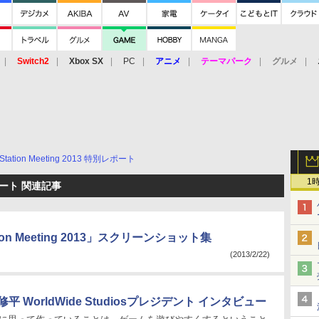
Switch2
Xbox SX
PC
アニメ
テーマパーク
グルメ
 Vita
3DS
アーケード
VR
yStation Meeting 2013 特別レポート
1
別レポート 関連記事
tion Meeting 2013」スクリーンショット集
(2013/2/22)
平 WorldWide Studiosプレジデント インタビュー