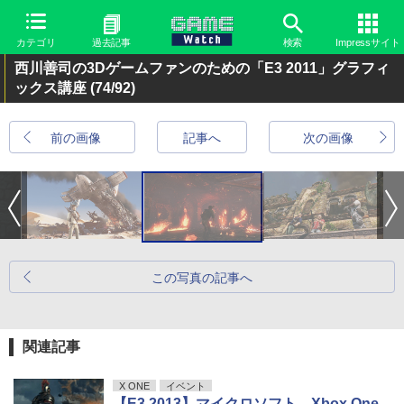
カテゴリ
過去記事
検索
Impressサイト
西川善司の3Dゲームファンのための「E3 2011」グラフィ
ックス講座
(74/92)
前の画像
記事へ
次の画像
この写真の記事へ
関連記事
X ONE
イベント
【E3 2013】マイクロソフト、Xbox One