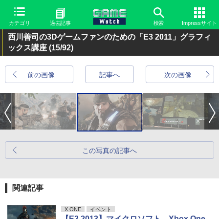
カテゴリ
過去記事
検索
Impressサイト
西川善司の3Dゲームファンのための「E3 2011」グラフィ
ックス講座
(15/92)
前の画像
記事へ
次の画像
この写真の記事へ
関連記事
X ONE
イベント
【E3 2013】マイクロソフト、Xbox One