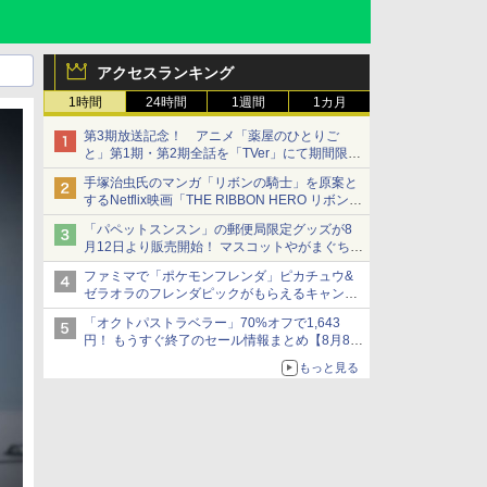
アクセスランキング
1時間
24時間
1週間
1カ月
第3期放送記念！ アニメ「薬屋のひとりご
と」第1期・第2期全話を「TVer」にて期間限定
で順次無料配信開始
手塚治虫氏のマンガ「リボンの騎士」を原案と
するNetflix映画「THE RIBBON HERO リボンヒ
ーロー」本日配信開始
「パペットスンスン」の郵便局限定グッズが8
月12日より販売開始！ マスコットやがまぐち、
レターセットなどが登場
ファミマで「ポケモンフレンダ」ピカチュウ&
ゼラオラのフレンダピックがもらえるキャンペ
ーン開催！
「オクトパストラベラー」70%オフで1,643
円！ もうすぐ終了のセール情報まとめ【8月8日
更新】
もっと見る
ニンテンドーeショップでは「大神 絶景版」が
67%オフで990円