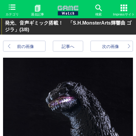
カテゴリ
過去記事
検索
Impressサイト
発光、音声ギミック搭載！ 「S.H.MonsterArts輝響曲 ゴ
ジラ」
(3/8)
前の画像
記事へ
次の画像