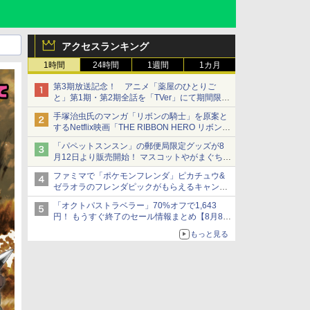
アクセスランキング
1時間
24時間
1週間
1カ月
第3期放送記念！ アニメ「薬屋のひとりご
と」第1期・第2期全話を「TVer」にて期間限定
で順次無料配信開始
手塚治虫氏のマンガ「リボンの騎士」を原案と
するNetflix映画「THE RIBBON HERO リボンヒ
ーロー」本日配信開始
「パペットスンスン」の郵便局限定グッズが8
月12日より販売開始！ マスコットやがまぐち、
レターセットなどが登場
ファミマで「ポケモンフレンダ」ピカチュウ&
ゼラオラのフレンダピックがもらえるキャンペ
ーン開催！
「オクトパストラベラー」70%オフで1,643
円！ もうすぐ終了のセール情報まとめ【8月8日
更新】
もっと見る
ニンテンドーeショップでは「大神 絶景版」が
67%オフで990円