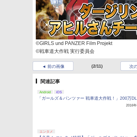
©GIRLS und PANZER Film Projekt
©戦車道大作戦 実行委員会
(2/11)
前の画像
次
関連記事
Android
iOS
「ガールズ＆パンツァー 戦車道大作戦！」200万D
2016
エンタメ