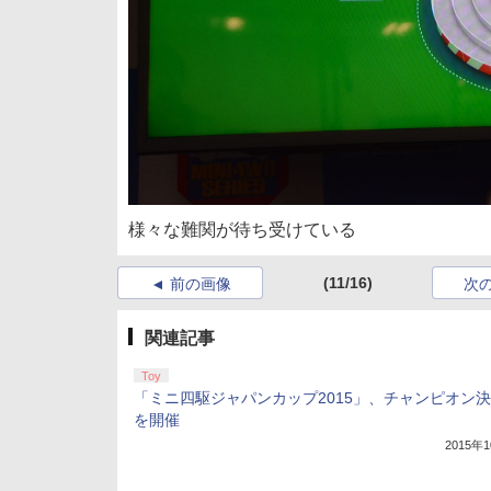
様々な難関が待ち受けている
(11/16)
前の画像
次
関連記事
Toy
「ミニ四駆ジャパンカップ2015」、チャンピオン
を開催
2015年