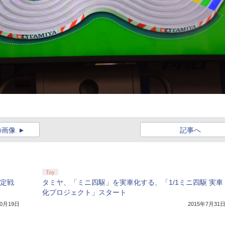
の画像
記事へ
Toy
決定戦
タミヤ、「ミニ四駆」を実車化する、「1/1ミニ四駆 実車
化プロジェクト」スタート
10月19日
2015年7月31