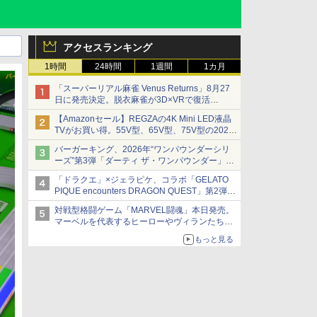
アクセスランキング
1時間
24時間
1週間
1カ月
「スーパーリアル麻雀 Venus Returns」8月27
日に発売決定。脱衣麻雀が3D×VRで復活
発売から2週間は20%オフになるセールが実施
【Amazonセール】REGZAの4K Mini LED液晶
TVがお買い得。55V型、65V型、75V型の2026
年モデルがラインナップ
バーガーキング、2026年“ワンパウンダーシリ
ーズ”第3弾「ダーティ ザ・ワンパウンダー」を
8月7日発売
「ドラクエ」×ジェラピケ、コラボ「GELATO
「特製ガーリックマヨソース」を使用した超大
PIQUE encounters DRAGON QUEST」第2弾が
型チーズバーガー
本日発売
対戦型格闘ゲーム「MARVEL闘魂」本日発売。
アイスカップに入ったスライムやわたぼう、ベ
マーベルを代表するヒーローやヴィランたちが
ビーサタンなどがオリジナルアートで登場
登場
もっと見る
「GUILTY GEAR」などの格ゲーを手掛けるア
ークシステムワークスが開発