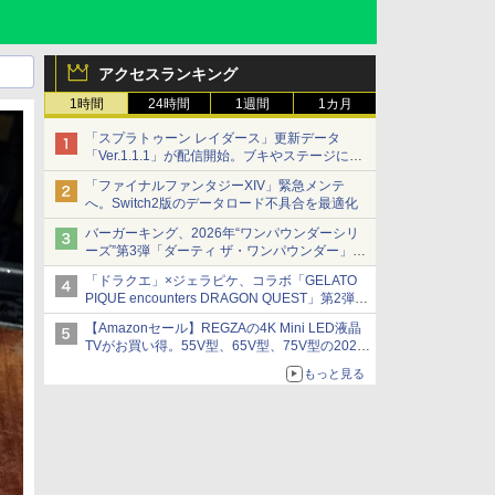
アクセスランキング
1時間
24時間
1週間
1カ月
「スプラトゥーン レイダース」更新データ
「Ver.1.1.1」が配信開始。ブキやステージに関
する不具合を修正
「ファイナルファンタジーXIV」緊急メンテ
へ。Switch2版のデータロード不具合を最適化
バーガーキング、2026年“ワンパウンダーシリ
ーズ”第3弾「ダーティ ザ・ワンパウンダー」を
8月7日発売
「ドラクエ」×ジェラピケ、コラボ「GELATO
「特製ガーリックマヨソース」を使用した超大
PIQUE encounters DRAGON QUEST」第2弾が
型チーズバーガー
本日発売
【Amazonセール】REGZAの4K Mini LED液晶
アイスカップに入ったスライムやわたぼう、ベ
TVがお買い得。55V型、65V型、75V型の2026
ビーサタンなどがオリジナルアートで登場
年モデルがラインナップ
もっと見る