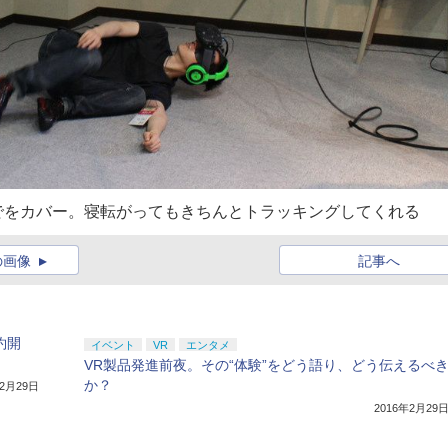
天井までをカバー。寝転がってもきちんとトラッキングしてくれる
の画像
記事へ
約開
イベント
VR
エンタメ
VR製品発進前夜。その“体験”をどう語り、どう伝えるべ
か？
年2月29日
2016年2月29