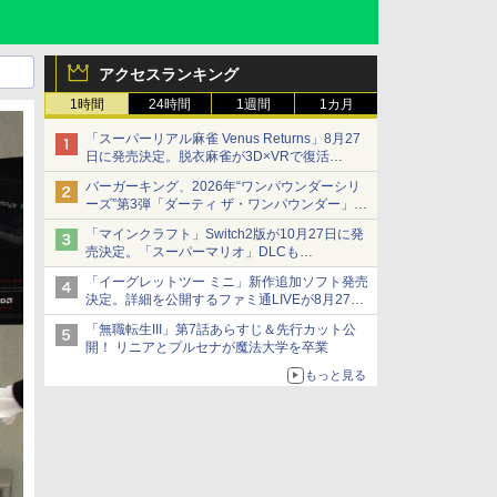
アクセスランキング
1時間
24時間
1週間
1カ月
「スーパーリアル麻雀 Venus Returns」8月27
日に発売決定。脱衣麻雀が3D×VRで復活
発売から2週間は20%オフになるセールが実施
バーガーキング、2026年“ワンパウンダーシリ
ーズ”第3弾「ダーティ ザ・ワンパウンダー」を
8月7日発売
「マインクラフト」Switch2版が10月27日に発
「特製ガーリックマヨソース」を使用した超大
売決定。「スーパーマリオ」DLCも
型チーズバーガー
Switch版からのアップグレードも可能に
「イーグレットツー ミニ」新作追加ソフト発売
決定。詳細を公開するファミ通LIVEが8月27日
20時から配信
「無職転生III」第7話あらすじ＆先行カット公
シリーズ累計100タイトルへ
開！ リニアとプルセナが魔法大学を卒業
もっと見る