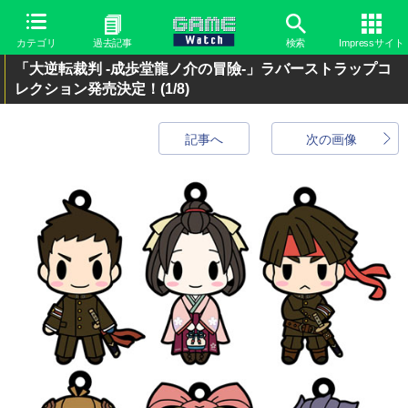
カテゴリ
過去記事
検索
Impressサイト
「大逆転裁判 -成歩堂龍ノ介の冒險-」ラバーストラップコ
レクション発売決定！
(1/8)
記事へ
次の画像