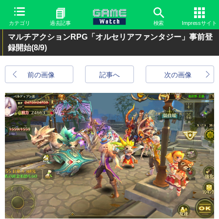
カテゴリ
過去記事
検索
Impressサイト
マルチアクションRPG「オルセリアファンタジー」事前登
録開始
(8/9)
前の画像
記事へ
次の画像