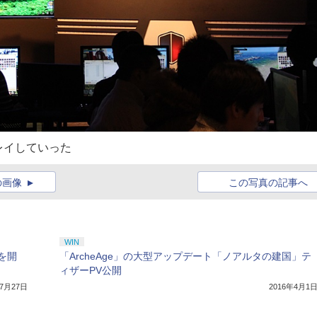
レイしていった
の画像
この写真の記事へ
WIN
を開
「ArcheAge」の大型アップデート「ノアルタの建国」テ
ィザーPV公開
年7月27日
2016年4月1