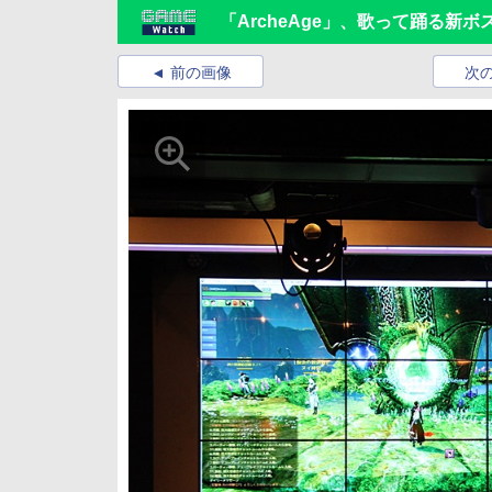
「ArcheAge」、歌って踊る新
前の画像
次