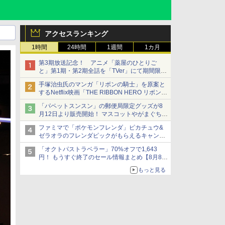
アクセスランキング
1時間
24時間
1週間
1カ月
第3期放送記念！ アニメ「薬屋のひとりご
と」第1期・第2期全話を「TVer」にて期間限定
で順次無料配信開始
手塚治虫氏のマンガ「リボンの騎士」を原案と
するNetflix映画「THE RIBBON HERO リボンヒ
ーロー」本日配信開始
「パペットスンスン」の郵便局限定グッズが8
月12日より販売開始！ マスコットやがまぐち、
レターセットなどが登場
ファミマで「ポケモンフレンダ」ピカチュウ&
ゼラオラのフレンダピックがもらえるキャンペ
ーン開催！
「オクトパストラベラー」70%オフで1,643
円！ もうすぐ終了のセール情報まとめ【8月8日
更新】
もっと見る
ニンテンドーeショップでは「大神 絶景版」が
67%オフで990円