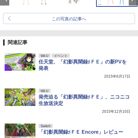
この写真の記事へ
関連記事
Wii U
イベント
任天堂、「幻影異聞録♯ＦＥ」の新PVを
発表
2015年6月17日
Wii U
発売迫る「幻影異聞録♯ＦＥ」、ニコニコ
生放送決定
2015年12月10日
Switch
「幻影異聞録♯ＦＥ Encore」レビュー