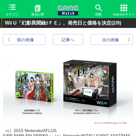
カテゴリ
過去記事
検索
Impressサイト
Wii U「幻影異聞録♯ＦＥ」、発売日と価格を決定
(2/9)
前の画像
記事へ
次の画像
（c）2015 Nintendo/ATLUS
FIRE EMBLEM SERIES：（c）Nintendo/INTELLIGENT SYSTEMS