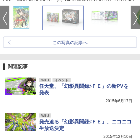
この写真の記事へ
関連記事
Wii U
イベント
任天堂、「幻影異聞録♯ＦＥ」の新PVを
発表
2015年6月17日
Wii U
発売迫る「幻影異聞録♯ＦＥ」、ニコニコ
生放送決定
2015年12月10日