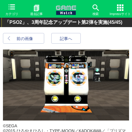
カテゴリ
過去記事
検索
Impressサイト
「PSO2」、3周年記念アップデート第2弾を実施
(45/45)
前の画像
記事へ
©SEGA
©2015 ひろやまひろし・TYPE-MOON／KADOKAWA／「プリズマ