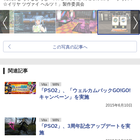
☆イリヤ ツヴァイ ヘルツ！」製作委員会
この写真の記事へ
関連記事
Vita
WIN
「PSO2」、「ウェルカムバックGO!GO!
キャンペーン」を実施
2015年6月10日
Vita
WIN
「PSO2」、3周年記念アップデートを実
施