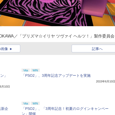
KADOKAWA／「プリズマ☆イリヤ ツヴァイ ヘルツ！」製作委員会
の画像
記事へ
Vita
WIN
ーン」
「PSO2」、3周年記念アップデートを実施
2015年6月10
年6月10日
Vita
WIN
送新企
「PSO2」、「3周年記念！初夏のログインキャンペー
ン」開催