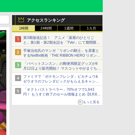
アクセスランキング
1時間
24時間
1週間
1カ月
第3期放送記念！ アニメ「薬屋のひとりご
と」第1期・第2期全話を「TVer」にて期間限定
で順次無料配信開始
手塚治虫氏のマンガ「リボンの騎士」を原案と
するNetflix映画「THE RIBBON HERO リボンヒ
ーロー」本日配信開始
「パペットスンスン」の郵便局限定グッズが8
月12日より販売開始！ マスコットやがまぐち、
レターセットなどが登場
ファミマで「ポケモンフレンダ」ピカチュウ&
ゼラオラのフレンダピックがもらえるキャンペ
ーン開催！
「オクトパストラベラー」70%オフで1,643
円！ もうすぐ終了のセール情報まとめ【8月8日
更新】
もっと見る
ニンテンドーeショップでは「大神 絶景版」が
67%オフで990円