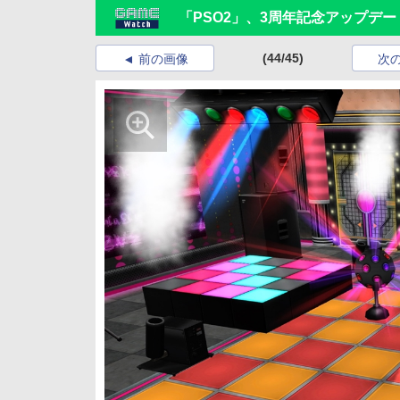
「PSO2」、3周年記念アップデー
(44/45)
前の画像
次