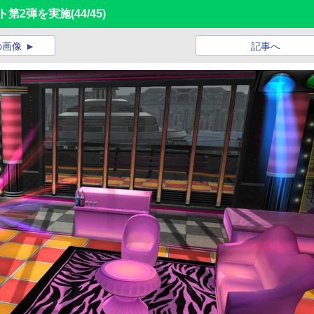
ト第2弾を実施
(44/45)
の画像
記事へ