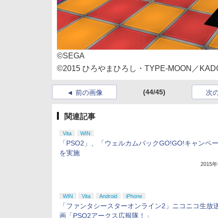
©SEGA
©2015 ひろやまひろし・TYPE-MOON／
(44/45)
前の画像
次
関連記事
Vita
WIN
「PSO2」、「ウェルカムバックGO!GO!キャンペ
を実施
2015
WIN
Vita
Android
iPhone
「ファンタシースターオンライン2」ニコニコ生放
画「PSO2アークス広報隊！」