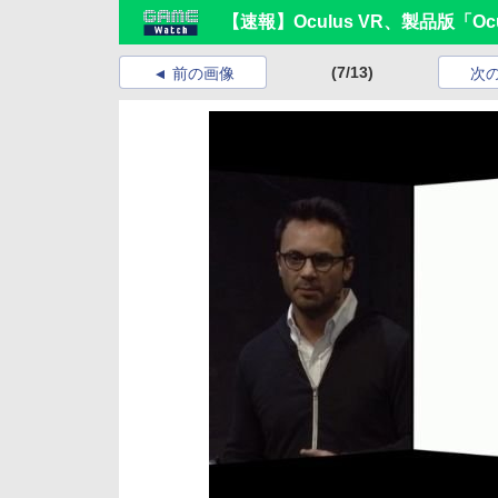
【速報】Oculus VR、製品版「Ocu
(7/13)
前の画像
次