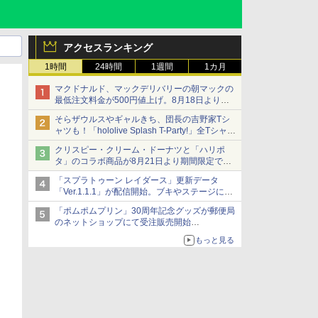
アクセスランキング
1時間
24時間
1週間
1カ月
マクドナルド、マックデリバリーの朝マックの
最低注文料金が500円値上げ。8月18日より
1,500円から受付
そらザウルスやギャルきち、団長の吉野家Tシ
ャツも！「hololive Splash T-Party!」全Tシャツ
ラインナップ公開＆オンライン販売開始
クリスピー・クリーム・ドーナツと「ハリポ
タ」のコラボ商品が8月21日より期間限定で発
売
「スプラトゥーン レイダース」更新データ
組分け帽子ドーナツなど見た目も楽しい商品が
「Ver.1.1.1」が配信開始。ブキやステージに関
登場
する不具合を修正
「ポムポムプリン」30周年記念グッズが郵便局
のネットショップにて受注販売開始
「おもちもちもちクッション」など今年だけの
もっと見る
限定商品が登場