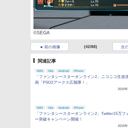
©SEGA
(42/88)
前の画像
次
関連記事
WIN
Vita
Android
iPhone
「ファンタシースターオンライン2」ニコニコ生放
画「PSO2アークス広報隊！」
2015
WIN
Vita
Android
iPhone
「ファンタシースターオンライン2」Twitter15万フ
ー突破キャンペーン開催！
2015