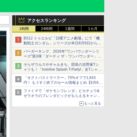
アクセスランキング
1時間
24時間
1週間
1カ月
BS12 トゥエルビ「日曜アニメ劇場」にて「機
動戦士ガンダム」シリーズが本日8月9日から8
週連続で放送
バーガーキング、2026年“ワンパウンダーシリ
初回は「機動戦士ガンダム【HDリマスター
ーズ”第3弾「ダーティ ザ・ワンパウンダー」を
版】」
8月7日発売
そらザウルスやギャルきち、団長の吉野家Tシ
「特製ガーリックマヨソース」を使用した超大
ャツも！「hololive Splash T-Party!」全Tシャツ
型チーズバーガー
ラインナップ公開＆オンライン販売開始
「オクトパストラベラー」70%オフで1,643
円！ もうすぐ終了のセール情報まとめ【8月8日
更新】
ファミマで「ポケモンフレンダ」ピカチュウ&
ニンテンドーeショップでは「大神 絶景版」が
ゼラオラのフレンダピックがもらえるキャンペ
67%オフで990円
ーン開催！
もっと見る