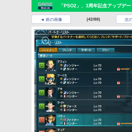
「PSO2」、3周年記念アップデ
(42/88)
前の画像
次