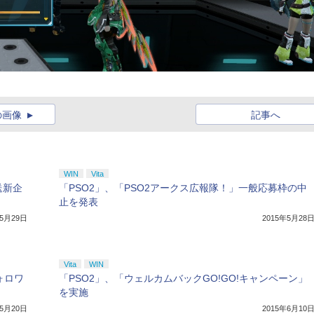
の画像
記事へ
WIN
Vita
送新企
「PSO2」、「PSO2アークス広報隊！」一般応募枠の中
止を発表
年5月29日
2015年5月28
Vita
WIN
ォロワ
「PSO2」、「ウェルカムバックGO!GO!キャンペーン」
を実施
年5月20日
2015年6月10