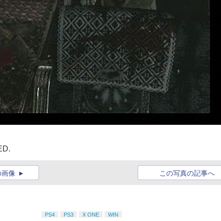
ED.
の画像
この写真の記事へ
PS4
PS3
X ONE
WIN