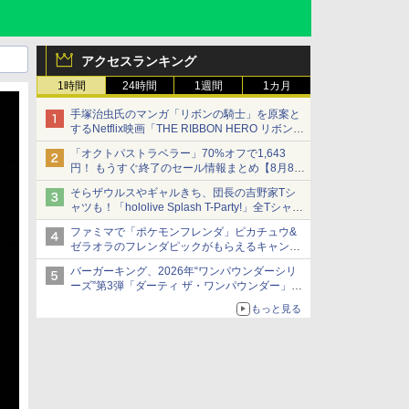
アクセスランキング
1時間
24時間
1週間
1カ月
手塚治虫氏のマンガ「リボンの騎士」を原案と
するNetflix映画「THE RIBBON HERO リボンヒ
ーロー」本日配信開始
「オクトパストラベラー」70%オフで1,643
円！ もうすぐ終了のセール情報まとめ【8月8日
更新】
そらザウルスやギャルきち、団長の吉野家Tシ
ニンテンドーeショップでは「大神 絶景版」が
ャツも！「hololive Splash T-Party!」全Tシャツ
67%オフで990円
ラインナップ公開＆オンライン販売開始
ファミマで「ポケモンフレンダ」ピカチュウ&
ゼラオラのフレンダピックがもらえるキャンペ
ーン開催！
バーガーキング、2026年“ワンパウンダーシリ
ーズ”第3弾「ダーティ ザ・ワンパウンダー」を
8月7日発売
もっと見る
「特製ガーリックマヨソース」を使用した超大
型チーズバーガー