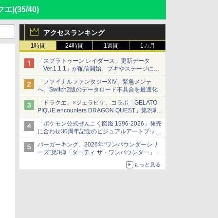
フエ)
(35/40)
アクセスランキング
1時間
24時間
1週間
1カ月
「スプラトゥーン レイダース」更新データ
「Ver.1.1.1」が配信開始。ブキやステージに関
する不具合を修正
「ファイナルファンタジーXIV」緊急メンテ
へ。Switch2版のデータロード不具合を最適化
「ドラクエ」×ジェラピケ、コラボ「GELATO
PIQUE encounters DRAGON QUEST」第2弾が
本日発売
「ポケモン公式ぜんこく図鑑 1996-2026」発売
アイスカップに入ったスライムやわたぼう、ベ
に合わせ30周年記念のビジュアルアートブック
ビーサタンなどがオリジナルアートで登場
3冊同時発売が決定
バーガーキング、2026年“ワンパウンダーシリ
ーズ”第3弾「ダーティ ザ・ワンパウンダー」を
8月7日発売
もっと見る
「特製ガーリックマヨソース」を使用した超大
型チーズバーガー