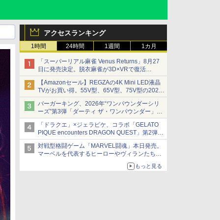
アクセスランキング
1時間
24時間
1週間
1カ月
「スーパーリアル麻雀 Venus Returns」8月27
日に発売決定。脱衣麻雀が3D×VRで復活
発売から2週間は20%オフになるセールが実施
【Amazonセール】REGZAの4K Mini LED液晶
TVがお買い得。55V型、65V型、75V型の2026
年モデルがラインナップ
バーガーキング、2026年“ワンパウンダーシリ
ーズ”第3弾「ダーティ ザ・ワンパウンダー」を
8月7日発売
「ドラクエ」×ジェラピケ、コラボ「GELATO
「特製ガーリックマヨソース」を使用した超大
PIQUE encounters DRAGON QUEST」第2弾が
型チーズバーガー
本日発売
対戦型格闘ゲーム「MARVEL闘魂」本日発売。
アイスカップに入ったスライムやわたぼう、ベ
マーベルを代表するヒーローやヴィランたちが
ビーサタンなどがオリジナルアートで登場
登場
もっと見る
「GUILTY GEAR」などの格ゲーを手掛けるア
ークシステムワークスが開発