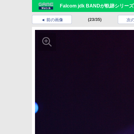
Falcom jdk BANDが軌跡シ
(23/35)
前の画像
次