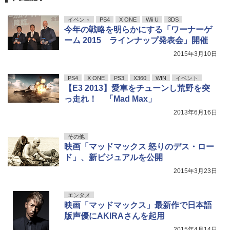
イベント
PS4
X ONE
Wii U
3DS
今年の戦略を明らかにする「ワーナーゲ
ーム 2015 ラインナップ発表会」開催
2015年3月10日
PS4
X ONE
PS3
X360
WIN
イベント
【E3 2013】愛車をチューンし荒野を突
っ走れ！ 「Mad Max」
2013年6月16日
その他
映画「マッドマックス 怒りのデス・ロー
ド」、新ビジュアルを公開
2015年3月23日
エンタメ
映画「マッドマックス」最新作で日本語
版声優にAKIRAさんを起用
2015年4月14日