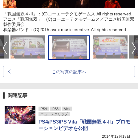
「戦国無双４-II」：(C)コーエーテクモゲームス All rights reserved.
アニメ「戦国無双」：(C)コーエーテクモゲームス／アニメ戦国無双
製作委員会
和楽器バンド：(C)2015 avex music creative. All rights reserved
この写真の記事へ
関連記事
PS4
PS3
Vita
ニュースクリップ
PS4/PS3/PS Vita「戦国無双４-II」プロモ
ーションビデオを公開
2014年12月18日