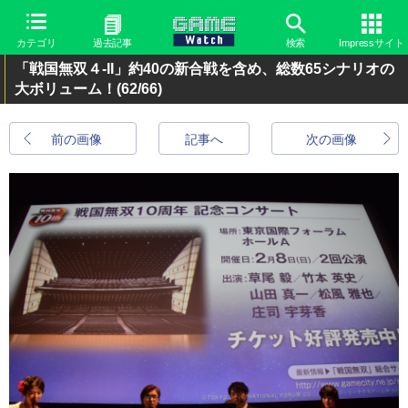
カテゴリ
過去記事
検索
Impressサイト
「戦国無双４-II」約40の新合戦を含め、総数65シナリオの
大ボリューム！
(62/66)
前の画像
記事へ
次の画像