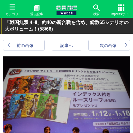
カテゴリ
過去記事
検索
Impressサイト
「戦国無双４-II」約40の新合戦を含め、総数65シナリオの
大ボリューム！
(58/66)
前の画像
記事へ
次の画像