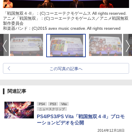
「戦国無双４-II」：(C)コーエーテクモゲームス All rights reserved.
アニメ「戦国無双」：(C)コーエーテクモゲームス／アニメ戦国無双
製作委員会
和楽器バンド：(C)2015 avex music creative. All rights reserved
この写真の記事へ
関連記事
PS4
PS3
Vita
ニュースクリップ
PS4/PS3/PS Vita「戦国無双４-II」プロモ
ーションビデオを公開
2014年12月18日