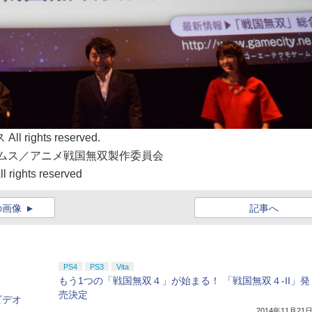
ghts reserved.
ームス／アニメ戦国無双製作委員会
rights reserved
の画像
記事へ
PS4
PS3
Vita
もう1つの「戦国無双４」が始まる！ 「戦国無双４-II」発
売決定
ンビデオ
2014年11月21