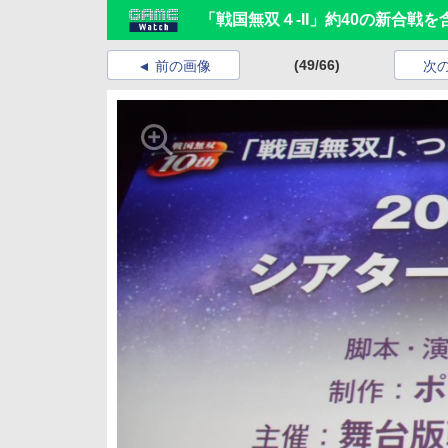
「戦国無双４-II」約40の新合戦
(49/66)
前の画像
次