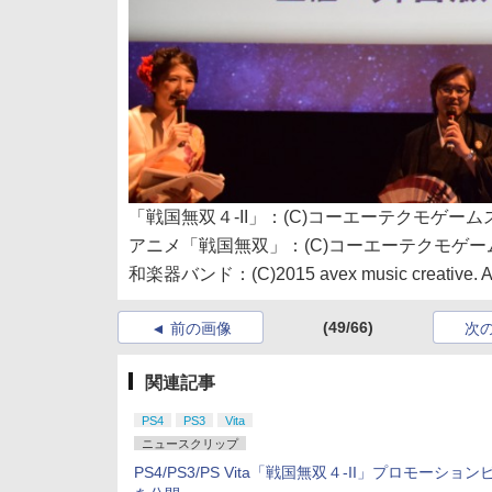
「戦国無双４-II」：(C)コーエーテクモゲームス All ri
アニメ「戦国無双」：(C)コーエーテクモゲ
和楽器バンド：(C)2015 avex music creative. All 
(49/66)
前の画像
次
関連記事
PS4
PS3
Vita
ニュースクリップ
PS4/PS3/PS Vita「戦国無双４-II」プロモーショ