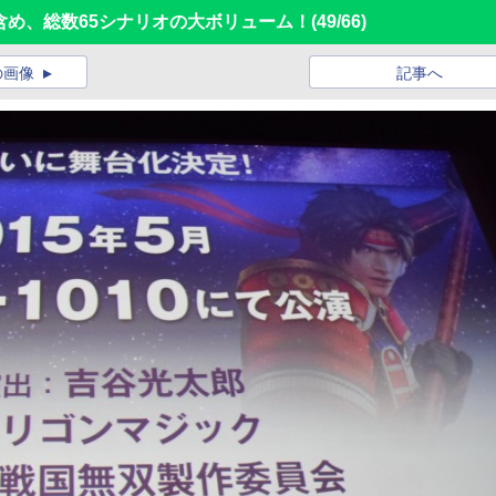
を含め、総数65シナリオの大ボリューム！
(49/66)
の画像
記事へ