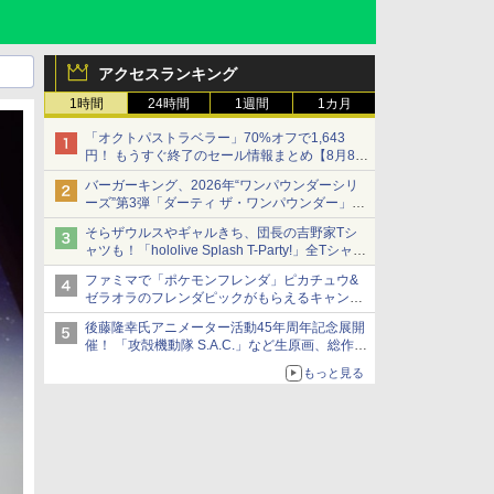
アクセスランキング
1時間
24時間
1週間
1カ月
「オクトパストラベラー」70%オフで1,643
円！ もうすぐ終了のセール情報まとめ【8月8日
更新】
バーガーキング、2026年“ワンパウンダーシリ
ニンテンドーeショップでは「大神 絶景版」が
ーズ”第3弾「ダーティ ザ・ワンパウンダー」を
67%オフで990円
8月7日発売
そらザウルスやギャルきち、団長の吉野家Tシ
「特製ガーリックマヨソース」を使用した超大
ャツも！「hololive Splash T-Party!」全Tシャツ
型チーズバーガー
ラインナップ公開＆オンライン販売開始
ファミマで「ポケモンフレンダ」ピカチュウ&
ゼラオラのフレンダピックがもらえるキャンペ
ーン開催！
後藤隆幸氏アニメーター活動45年周年記念展開
催！ 「攻殻機動隊 S.A.C.」など生原画、総作画
監督修正が展示
もっと見る