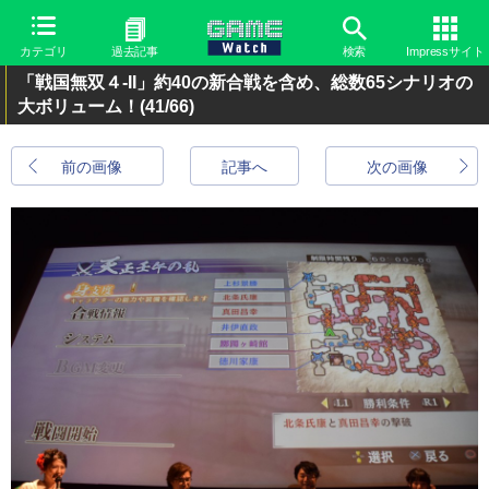
カテゴリ
過去記事
検索
Impressサイト
「戦国無双４-II」約40の新合戦を含め、総数65シナリオの
大ボリューム！
(41/66)
前の画像
記事へ
次の画像