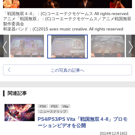
「戦国無双４-II」：(C)コーエーテクモゲームス All rights reserved.
アニメ「戦国無双」：(C)コーエーテクモゲームス／アニメ戦国無双
製作委員会
和楽器バンド：(C)2015 avex music creative. All rights reserved
この写真の記事へ
関連記事
PS4
PS3
Vita
ニュースクリップ
PS4/PS3/PS Vita「戦国無双４-II」プロモ
ーションビデオを公開
2014年12月18日