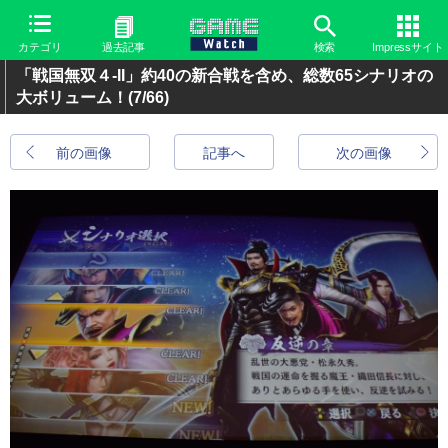
カテゴリ
過去記事
検索
Impressサイト
「戦国無双４-II」約40の新合戦を含め、総数65シナリオの
大ボリューム！
(7/66)
前の画像
記事へ
次の画像