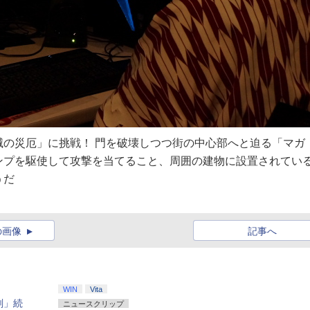
の災厄」に挑戦！ 門を破壊しつつ街の中心部へと迫る「マガ
ンプを駆使して攻撃を当てること、周囲の建物に設置されてい
うだ
の画像
記事へ
WIN
Vita
刻」続
ニュースクリップ