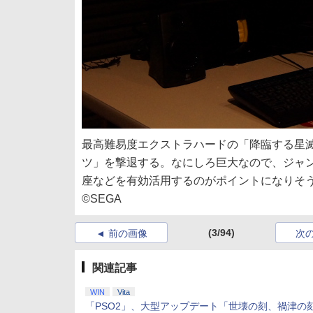
最高難易度エクストラハードの「降臨する星滅
ツ」を撃退する。なにしろ巨大なので、ジャ
座などを有効活用するのがポイントになりそ
©SEGA
(3/94)
前の画像
次
関連記事
WIN
Vita
「PSO2」、大型アップデート「世壊の刻、禍津の