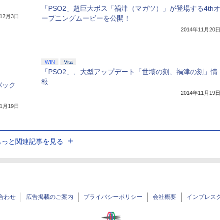
「PSO2」超巨大ボス「禍津（マガツ）」が登場する4th
年12月3日
ープニングムービーを公開！
2014年11月20
WIN
Vita
「PSO2」、大型アップデート「世壊の刻、禍津の刻」情
報
バック
2014年11月19
11月19日
もっと関連記事を見る
合わせ
広告掲載のご案内
プライバシーポリシー
会社概要
インプレス