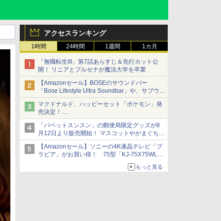
アクセスランキング
1時間
24時間
1週間
1カ月
「無職転生III」第7話あらすじ＆先行カット公
開！ リニアとプルセナが魔法大学を卒業
【Amazonセール】BOSEのサウンドバー
「Bose Lifestyle Ultra Soundbar」や、サブウー
ファー「Bose Lifestyle Ultra Subwoofer」など
マクドナルド、ハッピーセット「ポケモン」発
お買い得！
売決定！
ポケモン30周年記念で30匹が大集合
「パペットスンスン」の郵便局限定グッズが8
月12日より販売開始！ マスコットやがまぐち、
レターセットなどが登場
【Amazonセール】ソニーの4K液晶テレビ「ブ
ラビア」がお買い得！ 75型「KJ-75X75WL」
などラインナップ
もっと見る