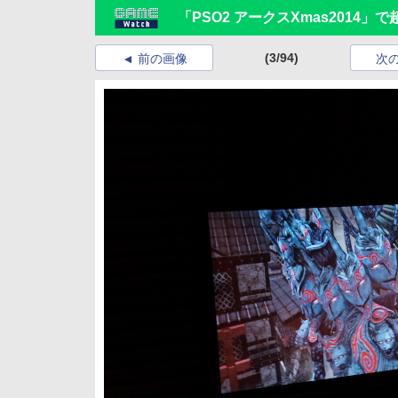
「PSO2 アークスXmas201
(3/94)
前の画像
次