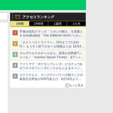
アクセスランキング
1時間
24時間
1週間
1カ月
手塚治虫氏のマンガ「リボンの騎士」を原案と
するNetflix映画「THE RIBBON HERO リボンヒ
ーロー」本日配信開始
「オクトパストラベラー」70%オフで1,643
円！ もうすぐ終了のセール情報まとめ【8月8日
更新】
そらザウルスやギャルきち、団長の吉野家Tシ
ニンテンドーeショップでは「大神 絶景版」が
ャツも！「hololive Splash T-Party!」全Tシャツ
67%オフで990円
ラインナップ公開＆オンライン販売開始
ファミマで「ポケモンフレンダ」ピカチュウ&
ゼラオラのフレンダピックがもらえるキャンペ
ーン開催！
マクドナルド、マックデリバリーの朝マックの
最低注文料金が500円値上げ。8月18日より
1,500円から受付
もっと見る