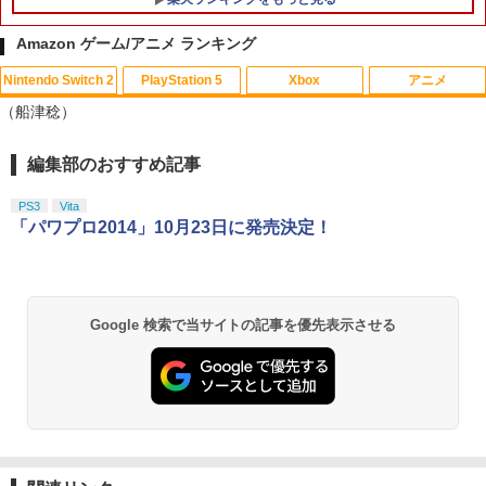
Amazon ゲーム/アニメ ランキング
Nintendo Switch 2
PlayStation 5
Xbox
アニメ
【中古】【Blu−ray】地獄少女 宵伽
1
（船津稔）
下巻 ブックレット付 / 大森貴弘【監
督】
編集部のおすすめ記事
スプラトゥーン レイダース|オンライン
PlayStation 5 デジタル・エディション
【純正品】Xbox ワイヤレス コントロー
劇場版「鬼滅の刃」無限城編 第一章 猗
1
1
1
1
￥2,119
コード版
日本語専用 Console Language: Japan
ラー + USB-C® ケーブル
窩座再来 通常版 [Blu-ray]
ese only (CFI-2200B01)
PS3
Vita
￥5,832
￥8,300
￥3,982
「パワプロ2014」10月23日に発売決定！
￥55,000
【中古】【未使用品】トイ・ストーリー
2
4 [純正ブルーレイ＋純正ケース]
【純正品】Xbox ワイヤレス コントロー
2
￥2,280
スプラトゥーン レイダース -Switch2
劇場版「鬼滅の刃」無限城編 第一章 猗
Beast of Reincarnation -PS5 【特典】
ラー (ロボット ホワイト)
2
2
Google 検索で当サイトの記事を優先表示させる
2
窩座再来 通常版 [DVD]
プロダクトコード 封入
￥6,449
￥7,681
￥3,523
￥7,286
ルパン三世 ナポレオンの辞書を奪え【Bl
3
u-ray】 [ モンキー・パンチ ]
【純正品】Xbox ワイヤレス コントロー
3
ラー (カーボンブラック)
￥3,520
Nintendo Switch 2(日本語・国内専用)
【Amazon.co.jp限定】劇場版モノノ怪
【純正品】ディスクドライブ(CFI-ZDD1
3
3
3