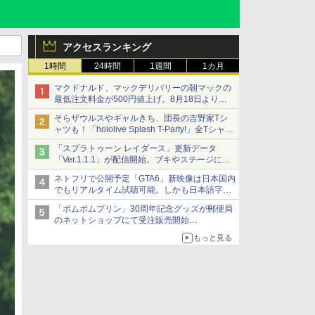
アクセスランキング
1時間
24時間
1週間
1カ月
マクドナルド、マックデリバリーの朝マックの
最低注文料金が500円値上げ。8月18日より
1,500円から受付
そらザウルスやギャルきち、団長の吉野家Tシ
ャツも！「hololive Splash T-Party!」全Tシャツ
ラインナップ公開＆オンライン販売開始
「スプラトゥーン レイダース」更新データ
「Ver.1.1.1」が配信開始。ブキやステージに関
する不具合を修正
ネトフリで公開予定「GTA6」新映像は日本国内
でもリアルタイム試聴可能。しかも日本語字幕
付き
「ポムポムプリン」30周年記念グッズが郵便局
Netflixから公式回答あり
のネットショップにて受注販売開始
「おもちもちもちクッション」など今年だけの
もっと見る
限定商品が登場