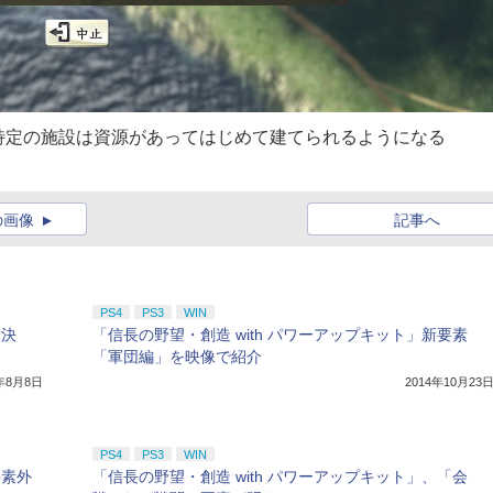
特定の施設は資源があってはじめて建てられるようになる
の画像
記事へ
PS4
PS3
WIN
売決
「信長の野望・創造 with パワーアップキット」新要素
「軍団編」を映像で紹介
4年8月8日
2014年10月23
PS4
PS3
WIN
要素外
「信長の野望・創造 with パワーアップキット」、「会