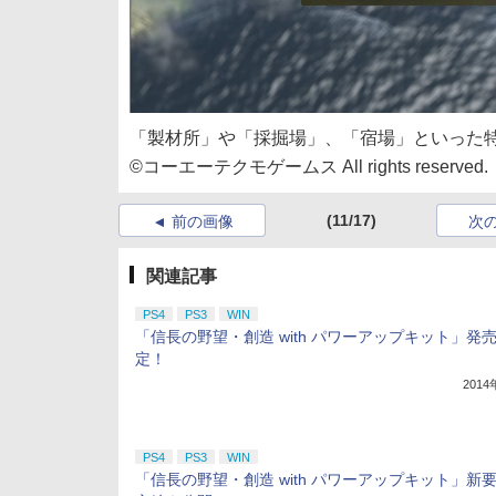
「製材所」や「採掘場」、「宿場」といった
©コーエーテクモゲームス All rights reserved.
(11/17)
前の画像
次
関連記事
PS4
PS3
WIN
「信長の野望・創造 with パワーアップキット」発
定！
201
PS4
PS3
WIN
「信長の野望・創造 with パワーアップキット」新