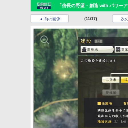
「信長の野望・創造 with パワ
(11/17)
前の画像
次