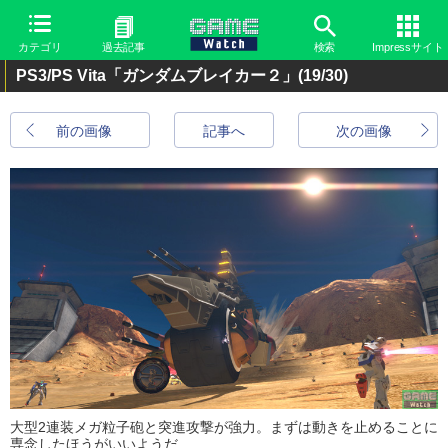
カテゴリ
過去記事
検索
Impressサイト
PS3/PS Vita「ガンダムブレイカー２」
(19/30)
前の画像
記事へ
次の画像
大型2連装メガ粒子砲と突進攻撃が強力。まずは動きを止めることに
専念したほうがいいようだ