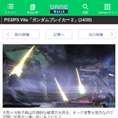
カテゴリ
過去記事
検索
Impressサイト
PS3/PS Vita「ガンダムブレイカー２」
(14/30)
前の画像
記事へ
次の画像
大型メガ粒子砲は圧倒的な破壊力を誇る。キック攻撃も強力なので
迂闊に近寄ると痛い目にあうだろう