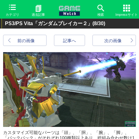
カテゴリ
過去記事
検索
Impressサイト
PS3/PS Vita「ガンダムブレイカー２」
(8/30)
前の画像
記事へ
次の画像
カスタマイズ可能なパーツは「頭」、「胴」、「腕」、「脚」、
「バックパック」がそれぞれ100種類以上あり、総組み合わせ数は1