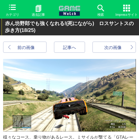
カテゴリ
過去記事
検索
Impressサイト
赤ん坊野郎でも強くなれる!(死にながら) ロスサントスの
歩き方
(18/25)
前の画像
記事へ
次の画像
様々なコース、乗り物があるレース。ミサイルが撃てる「GTAレー