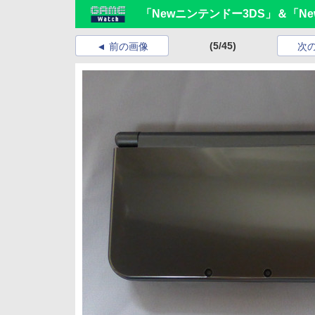
「Newニンテンドー3DS」＆「Ne
(5/45)
前の画像
次