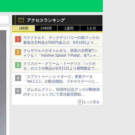
アクセスランキング
1時間
24時間
1週間
1カ月
マクドナルド、マックデリバリーの朝マックの
最低注文料金が500円値上げ。8月18日より
1,500円から受付
そらザウルスやギャルきち、団長の吉野家Tシ
ャツも！「hololive Splash T-Party!」全Tシャツ
ラインナップ公開＆オンライン販売開始
クリスピー・クリーム・ドーナツと「ハリポ
タ」のコラボ商品が8月21日より期間限定で発
売
「スプラトゥーン レイダース」更新データ
組分け帽子ドーナツなど見た目も楽しい商品が
「Ver.1.1.1」が配信開始。ブキやステージに関
登場
する不具合を修正
「ポムポムプリン」30周年記念グッズが郵便局
のネットショップにて受注販売開始
「おもちもちもちクッション」など今年だけの
もっと見る
限定商品が登場