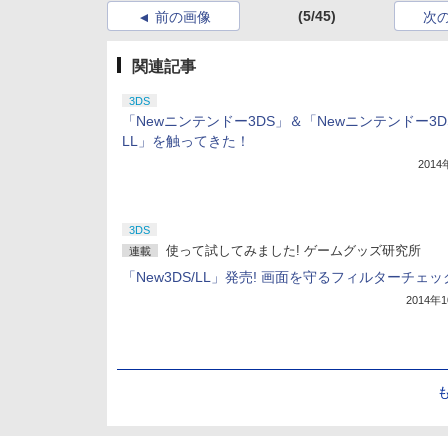
(5/45)
前の画像
次
関連記事
3DS
「Newニンテンドー3DS」＆「Newニンテンドー3D
LL」を触ってきた！
201
3DS
使って試してみました! ゲームグッズ研究所
連載
「New3DS/LL」発売! 画面を守るフィルターチェッ
2014年