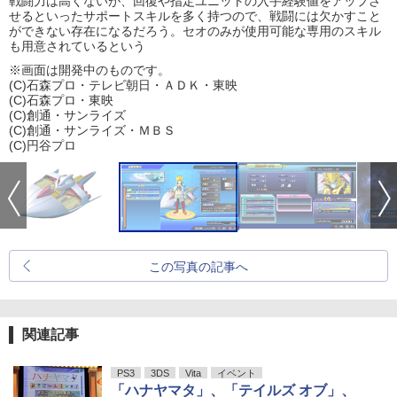
戦闘力は高くないが、回復や指定ユニットの入手経験値をアップさ
せるといったサポートスキルを多く持つので、戦闘には欠かすこと
ができない存在になるだろう。セオのみが使用可能な専用のスキル
も用意されているという
※画面は開発中のものです。
(C)石森プロ・テレビ朝日・ＡＤＫ・東映
(C)石森プロ・東映
(C)創通・サンライズ
(C)創通・サンライズ・ＭＢＳ
(C)円谷プロ
この写真の記事へ
関連記事
PS3
3DS
Vita
イベント
「ハナヤマタ」、「テイルズ オブ」、