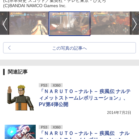
(C)岸本斉史 スコット／集英社・テレビ東京・ぴえろ
(C)BANDAI NAMCO Games Inc.
この写真の記事へ
関連記事
PS3
X360
「ＮＡＲＵＴＯ－ナルト－ 疾風伝 ナルテ
ィメットストームレボリューション」、
PV第4弾公開
2014年7月2日
PS3
X360
「ＮＡＲＵＴＯ－ナルト－ 疾風伝 ナル