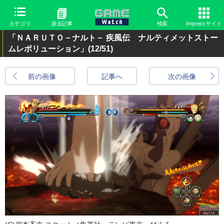
カテゴリ
過去記事
検索
Impressサイト
「ＮＡＲＵＴＯ－ナルト－ 疾風伝 ナルティメットストー
ムレボリューション」
(12/51)
前の画像
記事へ
次の画像