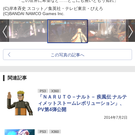
「この世界に希望など……どこにも無いともう知れ」
(C)岸本斉史 スコット／集英社・テレビ東京・ぴえろ
(C)BANDAI NAMCO Games Inc.
この写真の記事へ
関連記事
PS3
X360
「ＮＡＲＵＴＯ－ナルト－ 疾風伝 ナルテ
ィメットストームレボリューション」、
PV第4弾公開
2014年7月2日
PS3
X360