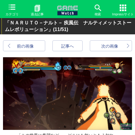
カテゴリ
過去記事
検索
Impressサイト
「ＮＡＲＵＴＯ－ナルト－ 疾風伝 ナルティメットストー
ムレボリューション」
(11/51)
前の画像
記事へ
次の画像