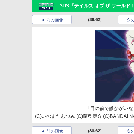
3DS「テイルズ オブ ザ ワールド
(36/62)
前の画像
次
「目の前で誰かがいな
(C)いのまたむつみ (C)藤島康介 (C)BANDAI NAM
(36/62)
前の画像
次