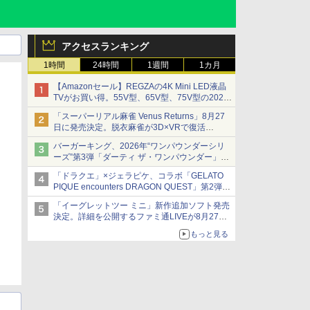
アクセスランキング
1時間
24時間
1週間
1カ月
【Amazonセール】REGZAの4K Mini LED液晶
TVがお買い得。55V型、65V型、75V型の2026
年モデルがラインナップ
「スーパーリアル麻雀 Venus Returns」8月27
日に発売決定。脱衣麻雀が3D×VRで復活
発売から2週間は20%オフになるセールが実施
バーガーキング、2026年“ワンパウンダーシリ
ーズ”第3弾「ダーティ ザ・ワンパウンダー」を
8月7日発売
「ドラクエ」×ジェラピケ、コラボ「GELATO
「特製ガーリックマヨソース」を使用した超大
PIQUE encounters DRAGON QUEST」第2弾が
型チーズバーガー
本日発売
「イーグレットツー ミニ」新作追加ソフト発売
アイスカップに入ったスライムやわたぼう、ベ
決定。詳細を公開するファミ通LIVEが8月27日
ビーサタンなどがオリジナルアートで登場
20時から配信
もっと見る
シリーズ累計100タイトルへ