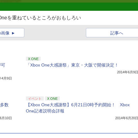
x Oneを重ねているところがおもしろい
の画像
記事へ
X ONE
が可
「Xbox One大感謝祭」東京・大阪で開催決定！
2014年6月9
4年4月9日
イベント
X ONE
」で多数
【Xbox One大感謝祭】6月21日0時予約開始！ Xbox
One記者説明会詳報
年6月10日
2014年6月20