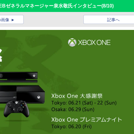
ト IEBゼネラルマネージャー泉水敬氏インタビュー
(8/10)
の画像
記事へ