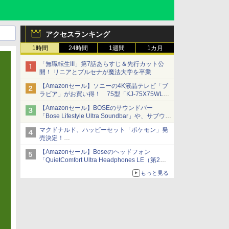
アクセスランキング
1時間
24時間
1週間
1カ月
「無職転生III」第7話あらすじ＆先行カット公
開！ リニアとプルセナが魔法大学を卒業
【Amazonセール】ソニーの4K液晶テレビ「ブ
ラビア」がお買い得！ 75型「KJ-75X75WL」
などラインナップ
【Amazonセール】BOSEのサウンドバー
「Bose Lifestyle Ultra Soundbar」や、サブウー
ファー「Bose Lifestyle Ultra Subwoofer」など
マクドナルド、ハッピーセット「ポケモン」発
お買い得！
売決定！
ポケモン30周年記念で30匹が大集合
【Amazonセール】Boseのヘッドフォン
「QuietComfort Ultra Headphones LE（第2世
代）」などお買い得価格で登場
もっと見る
イマーシブオーディオで臨場感ある音楽体験が
楽しめる