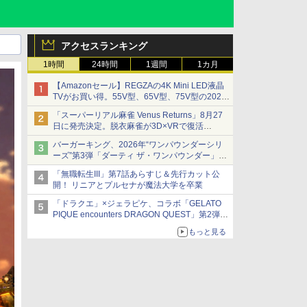
アクセスランキング
1時間
24時間
1週間
1カ月
【Amazonセール】REGZAの4K Mini LED液晶
TVがお買い得。55V型、65V型、75V型の2026
年モデルがラインナップ
「スーパーリアル麻雀 Venus Returns」8月27
日に発売決定。脱衣麻雀が3D×VRで復活
発売から2週間は20%オフになるセールが実施
バーガーキング、2026年“ワンパウンダーシリ
ーズ”第3弾「ダーティ ザ・ワンパウンダー」を
8月7日発売
「無職転生III」第7話あらすじ＆先行カット公
「特製ガーリックマヨソース」を使用した超大
開！ リニアとプルセナが魔法大学を卒業
型チーズバーガー
「ドラクエ」×ジェラピケ、コラボ「GELATO
PIQUE encounters DRAGON QUEST」第2弾が
本日発売
もっと見る
アイスカップに入ったスライムやわたぼう、ベ
ビーサタンなどがオリジナルアートで登場