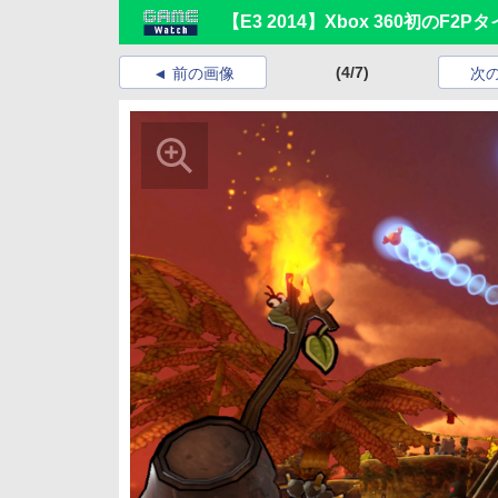
【E3 2014】Xbox 360初のF2P
(4/7)
前の画像
次