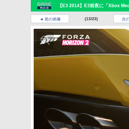
【E3 2014】E3前夜に「Xbox M
(13/23)
前の画像
次