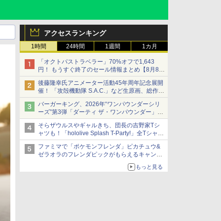
アクセスランキング
1時間
24時間
1週間
1カ月
「オクトパストラベラー」70%オフで1,643
円！ もうすぐ終了のセール情報まとめ【8月8日
更新】
後藤隆幸氏アニメーター活動45年周年記念展開
ニンテンドーeショップでは「大神 絶景版」が
催！ 「攻殻機動隊 S.A.C.」など生原画、総作画
67%オフで990円
監督修正が展示
バーガーキング、2026年“ワンパウンダーシリ
ーズ”第3弾「ダーティ ザ・ワンパウンダー」を
8月7日発売
そらザウルスやギャルきち、団長の吉野家Tシ
「特製ガーリックマヨソース」を使用した超大
ャツも！「hololive Splash T-Party!」全Tシャツ
型チーズバーガー
ラインナップ公開＆オンライン販売開始
ファミマで「ポケモンフレンダ」ピカチュウ&
ゼラオラのフレンダピックがもらえるキャンペ
ーン開催！
もっと見る