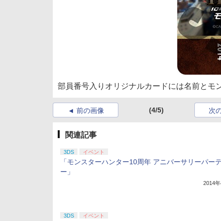
部員番号入りオリジナルカードには名前とモ
(4/5)
前の画像
次
関連記事
3DS
イベント
「モンスターハンター10周年 アニバーサリーパー
ー」
2014
3DS
イベント