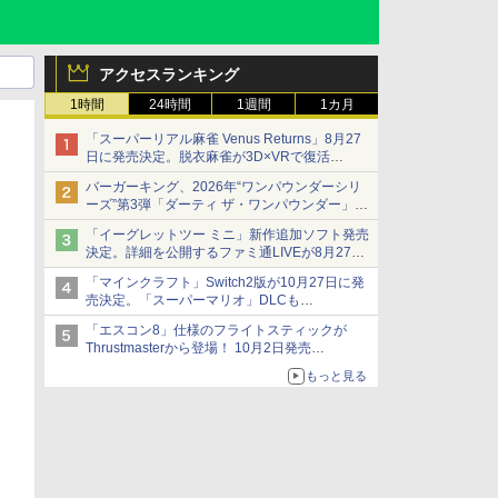
アクセスランキング
1時間
24時間
1週間
1カ月
「スーパーリアル麻雀 Venus Returns」8月27
日に発売決定。脱衣麻雀が3D×VRで復活
発売から2週間は20%オフになるセールが実施
バーガーキング、2026年“ワンパウンダーシリ
ーズ”第3弾「ダーティ ザ・ワンパウンダー」を
8月7日発売
「イーグレットツー ミニ」新作追加ソフト発売
「特製ガーリックマヨソース」を使用した超大
決定。詳細を公開するファミ通LIVEが8月27日
型チーズバーガー
20時から配信
「マインクラフト」Switch2版が10月27日に発
シリーズ累計100タイトルへ
売決定。「スーパーマリオ」DLCも
Switch版からのアップグレードも可能に
「エスコン8」仕様のフライトスティックが
Thrustmasterから登場！ 10月2日発売
ジョイスティックに振動機能を搭載。予約受付
もっと見る
も開始