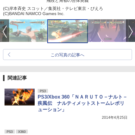
飛段と角都の合体奥義
(C)岸本斉史 スコット／集英社・テレビ東京・ぴえろ
(C)BANDAI NAMCO Games Inc.
この写真の記事へ
関連記事
PS3
PS3/Xbox 360「ＮＡＲＵＴＯ－ナルト－
疾風伝 ナルティメットストームレボリ
ューション」
2014年4月25日
PS3
X360