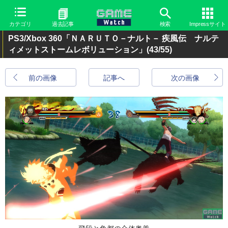
カテゴリ
過去記事
検索
Impressサイト
PS3/Xbox 360「ＮＡＲＵＴＯ－ナルト－ 疾風伝 ナルテ
ィメットストームレボリューション」
(43/55)
前の画像
記事へ
次の画像