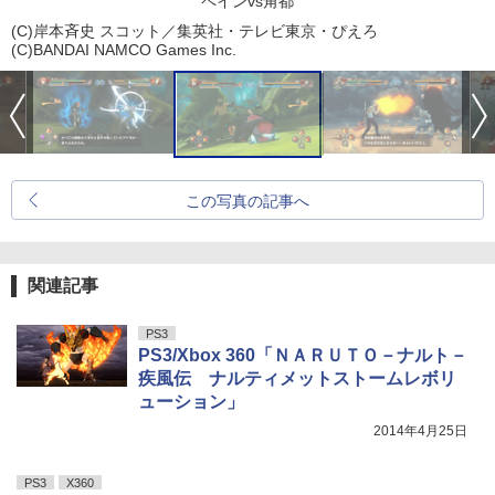
ペインvs角都
(C)岸本斉史 スコット／集英社・テレビ東京・ぴえろ
(C)BANDAI NAMCO Games Inc.
この写真の記事へ
関連記事
PS3
PS3/Xbox 360「ＮＡＲＵＴＯ－ナルト－
疾風伝 ナルティメットストームレボリ
ューション」
2014年4月25日
PS3
X360