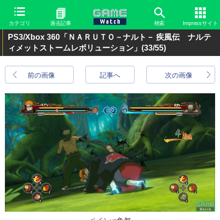
カテゴリ
過去記事
検索
Impressサイト
PS3/Xbox 360「ＮＡＲＵＴＯ－ナルト－ 疾風伝 ナルテ
ィメットストームレボリューション」
(33/55)
前の画像
記事へ
次の画像