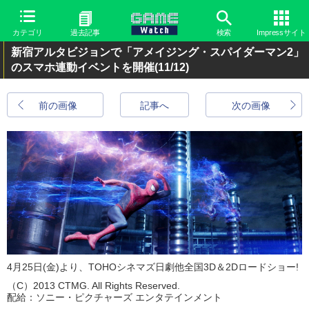
カテゴリ
過去記事
検索
Impressサイト
新宿アルタビジョンで「アメイジング・スパイダーマン2」
のスマホ連動イベントを開催
(11/12)
前の画像
記事へ
次の画像
4月25日(金)より、TOHOシネマズ日劇他全国3D＆2Dロードショー!
（C）2013 CTMG. All Rights Reserved.
配給：ソニー・ピクチャーズ エンタテインメント