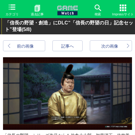
カテゴリ
過去記事
検索
Impressサイト
「信長の野望・創造」にDLC“「信長の野望の日」記念セッ
ト”登場
(5/8)
前の画像
記事へ
次の画像