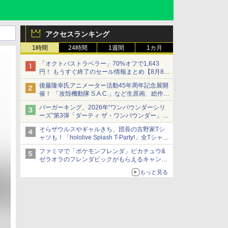
アクセスランキング
1時間
24時間
1週間
1カ月
「オクトパストラベラー」70%オフで1,643
円！ もうすぐ終了のセール情報まとめ【8月8日
更新】
後藤隆幸氏アニメーター活動45年周年記念展開
ニンテンドーeショップでは「大神 絶景版」が
催！ 「攻殻機動隊 S.A.C.」など生原画、総作画
67%オフで990円
監督修正が展示
バーガーキング、2026年“ワンパウンダーシリ
ーズ”第3弾「ダーティ ザ・ワンパウンダー」を
8月7日発売
そらザウルスやギャルきち、団長の吉野家Tシ
「特製ガーリックマヨソース」を使用した超大
ャツも！「hololive Splash T-Party!」全Tシャツ
型チーズバーガー
ラインナップ公開＆オンライン販売開始
ファミマで「ポケモンフレンダ」ピカチュウ&
ゼラオラのフレンダピックがもらえるキャンペ
ーン開催！
もっと見る