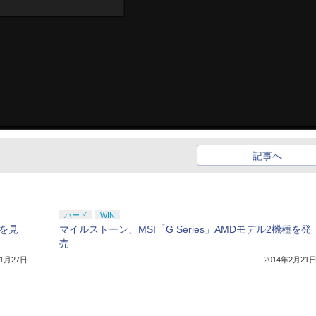
記事へ
ハード
WIN
を見
マイルストーン、MSI「G Series」AMDモデル2機種を発
売
年1月27日
2014年2月21