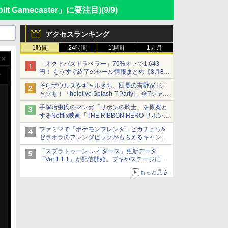
 Gamecaster」に要注目)
(9/9)
アクセスランキング
1時間
24時間
1週間
1カ月
「オクトパストラベラー」70%オフで1,643
円！ もうすぐ終了のセール情報まとめ【8月8日
更新】
そらザウルスやギャルきち、団長の吉野家Tシ
ニンテンドーeショップでは「大神 絶景版」が
ャツも！「hololive Splash T-Party!」全Tシャツ
67%オフで990円
ラインナップ公開＆オンライン販売開始
手塚治虫氏のマンガ「リボンの騎士」を原案と
するNetflix映画「THE RIBBON HERO リボンヒ
ーロー」本日配信開始
ファミマで「ポケモンフレンダ」ピカチュウ&
ゼラオラのフレンダピックがもらえるキャンペ
ーン開催！
「スプラトゥーン レイダース」更新データ
「Ver.1.1.1」が配信開始。ブキやステージに関
する不具合を修正
もっと見る