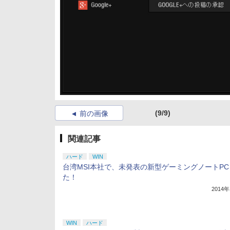
(9/9)
前の画像
関連記事
ハード
WIN
台湾MSI本社で、未発表の新型ゲーミングノートPC
た！
2014
WIN
ハード